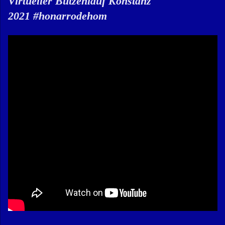
Virtueller Butzenlauf Konstanz
2021 #honarrodehom​