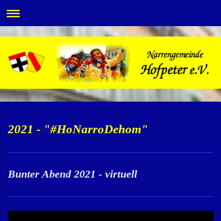
2021 - "#HoNarroDehom"
Bunter Abend 2021 - virtuell